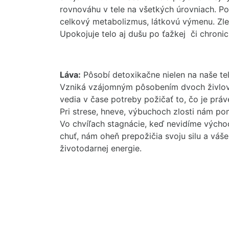
rovnováhu v tele na všetkých úrovniach. Pos
celkový metabolizmus, látkovú výmenu. Zle
Upokojuje telo aj dušu po ťažkej či chroni
Láva:
Pôsobí detoxikačne nielen na naše tel
Vzniká vzájomným pôsobením dvoch živlov
vedia v čase potreby požičať to, čo je prá
Pri strese, hneve, výbuchoch zlosti nám po
Vo chvíľach stagnácie, keď nevidíme vých
chuť, nám oheň prepožičia svoju silu a váš
životodarnej energie.