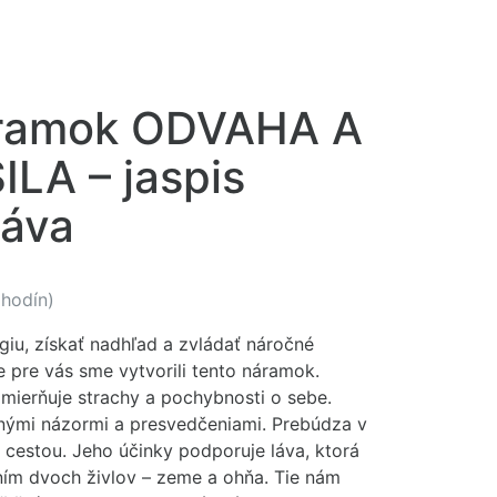
áramok ODVAHA A
LA – jaspis
láva
 hodín)
giu, získať nadhľad a zvládať náročné
e pre vás sme vytvorili tento náramok.
mierňuje strachy a pochybnosti o sebe.
tnými názormi a presvedčeniami. Prebúdza v
ou cestou. Jeho účinky podporuje láva, ktorá
m dvoch živlov – zeme a ohňa. Tie nám