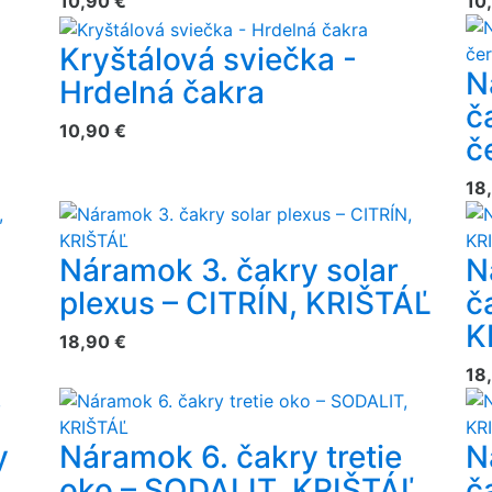
10,90 €
10
Kryštálová sviečka -
N
Hrdelná čakra
č
10,90 €
č
18
Náramok 3. čakry solar
N
plexus – CITRÍN, KRIŠTÁĽ
č
K
18,90 €
18
y
Náramok 6. čakry tretie
N
Ľ
oko – SODALIT, KRIŠTÁĽ
č