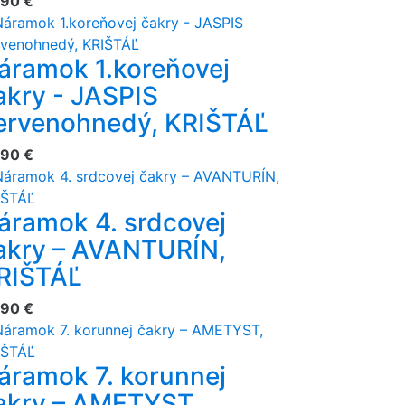
,90 €
áramok 1.koreňovej
akry - JASPIS
ervenohnedý, KRIŠTÁĽ
,90 €
áramok 4. srdcovej
akry – AVANTURÍN,
RIŠTÁĽ
,90 €
áramok 7. korunnej
akry – AMETYST,