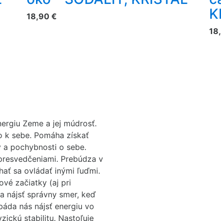
K
18,90 €
18
ergiu Zeme a jej múdrosť.
o k sebe. Pomáha získať
 a pochybnosti o sebe.
 presvedčeniami. Prebúdza v
hať sa ovládať inými ľuďmi.
ové začiatky (aj pri
 nájsť správny smer, keď
báda nás nájsť energiu vo
zickú stabilitu. Nastoľuje