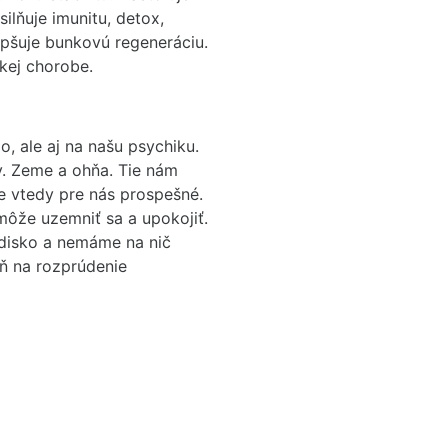
ilňuje imunitu, detox,
pšuje bunkovú regeneráciu.
ckej chorobe.
o, ale aj na našu psychiku.
. Zeme a ohňa. Tie nám
ve vtedy pre nás prospešné.
môže uzemniť sa a upokojiť.
odisko a nemáme na nič
eň na rozprúdenie