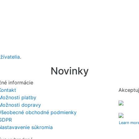
žívatelia
.
Novinky
čné informácie
Kontakt
Akceptuj
Možnosti platby
Možnosti dopravy
Všeobecné obchodné podmienky
GDPR
Learn mor
Nastavavenie súkromia