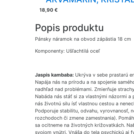
18,90 €
Popis produktu
Pánsky náramok na obvod zápästia 18 cm
Komponenty: Ušľachtilá oceľ
Jaspis kambaba:
Ukrýva v sebe prastarú en
Napája nás na prírodu a na spojenie saméh
nadhľad nad problémami. Zmierňuje strachy
Nabáda nás stáť si za vlastnými názormi a
nás životnú silu ísť vlastnou cestou a nenec
Podporuje stabilitu, odvahu, vyrovnanosť, n
rozchodoch či zmene zamestnania). Pomáha
sa ocitneme na životných križovatkách. Na
svojom vnútri. Vnáša do tela psychickú aj fy