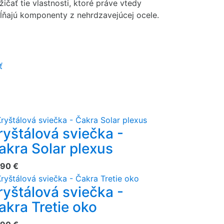
ičať tie vlastnosti, ktoré práve vtedy
ňajú komponenty z nehrdzavejúcej ocele.
ť
ryštálová sviečka -
akra Solar plexus
,90 €
ryštálová sviečka -
akra Tretie oko