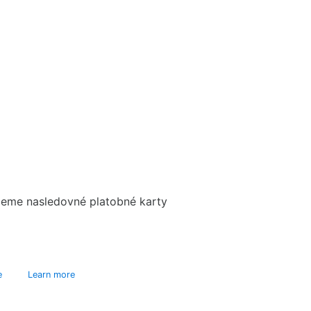
eme nasledovné platobné karty
e
Learn more