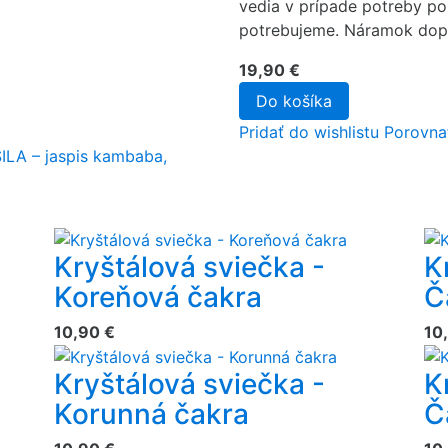
vedia v prípade potreby pož
potrebujeme. Náramok dopĺ
19,90 €
Do košíka
Pridať do wishlistu
Porovna
Kryštálová sviečka -
K
Koreňová čakra
Č
10,90 €
10
Kryštálová sviečka -
K
Korunná čakra
Č