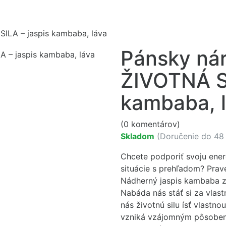
LA – jaspis kambaba, láva
Pánsky n
ŽIVOTNÁ SI
kambaba, 
(0 komentárov)
Skladom
(Doručenie do 48
Chcete podporiť svoju ener
situácie s prehľadom? Prav
Nádherný jaspis kambaba z
Nabáda nás stáť si za vlas
nás životnú silu ísť vlastn
vzniká vzájomným pôsobení