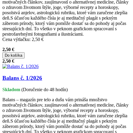
motivačných článkov, zaujímavostí o alternatívnej medicíne, články
o zdravom životnom štýle, joge, výborné recepty a horoskopy,
posolstvá anjelov, astrologickú rubriku, ktoré vám zaručene zlepšia
deň.S účasťou každého čísla je aj meditačný plagát s pekným
záberom prírody, ktorý vám pomôže dostať sa do pohody aj počas
stresujúcich dní. To všetko v peknom grafickom spracovaní s
pestrofarebnými fotografiami a ilustráciami.
Cena výtlačku: 2,50 €
2,50 €
Do košíka
2,50 €
Balans č. 1/2026
Skladom
(Doručenie do 48 hodín)
Balans – magazín pre telo a dušu vám prináša množstvo
motivačných článkov, zaujímavostí o alternatívnej medicíne, články
o zdravom životnom štýle, joge, výborné recepty a horoskopy,
posolstvá anjelov, astrologickú rubriku, ktoré vám zaručene zlepšia
deň.S účasťou každého čísla je aj meditačný plagát s pekným
záberom prírody, ktorý vám pomôže dostať sa do pohody aj počas
stresujúcich dní. To všetko v peknom grafickom spracovaní s