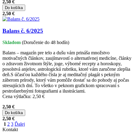
2,50 €
Do košíka
2,50 €
Balans č. 6/2025
Skladom
(Doručenie do 48 hodín)
Balans – magazín pre telo a dušu vám prináša množstvo
motivačných článkov, zaujímavostí o alternatívnej medicíne, články
o zdravom životnom štýle, joge, výborné recepty a horoskopy,
posolstvá anjelov, astrologickú rubriku, ktoré vám zaručene zlepšia
deň.S účasťou každého čísla je aj meditačný plagát s pekným
záberom prírody, ktorý vám pomôže dostať sa do pohody aj počas
stresujúcich dní. To všetko v peknom grafickom spracovaní s
pestrofarebnými fotografiami a ilustráciami.
Cena výtlačku: 2,50 €
2,50 €
Do košíka
2,50 €
1
2
3
Ďalej
Kontakt