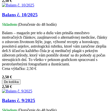
2,50 €
Balans č. 10/2025
Skladom
(Doručenie do 48 hodín)
Balans – magazín pre telo a dušu vám prináša množstvo
motivačných článkov, zaujímavostí o alternatívnej medicíne, články
o zdravom životnom štýle, joge, výborné recepty a horoskopy,
posolstvá anjelov, astrologickú rubriku, ktoré vám zaručene zlepšia
deň.S účasťou každého čísla je aj meditačný plagát s pekným
záberom prírody, ktorý vám pomôže dostať sa do pohody aj počas
stresujúcich dní. To všetko v peknom grafickom spracovaní s
pestrofarebnými fotografiami a ilustráciami.
Cena výtlačku: 2,50 €
2,50 €
Do košíka
2,50 €
Balans č. 9/2025
Skladom
(Doručenie do 48 hodín)