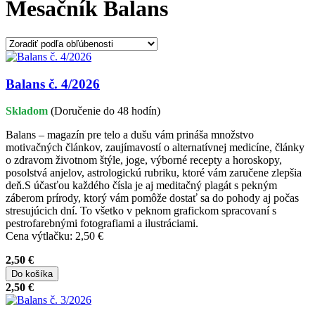
Mesačník Balans
Balans č. 4/2026
Skladom
(Doručenie do 48 hodín)
Balans – magazín pre telo a dušu vám prináša množstvo
motivačných článkov, zaujímavostí o alternatívnej medicíne, články
o zdravom životnom štýle, joge, výborné recepty a horoskopy,
posolstvá anjelov, astrologickú rubriku, ktoré vám zaručene zlepšia
deň.S účasťou každého čísla je aj meditačný plagát s pekným
záberom prírody, ktorý vám pomôže dostať sa do pohody aj počas
stresujúcich dní. To všetko v peknom grafickom spracovaní s
pestrofarebnými fotografiami a ilustráciami.
Cena výtlačku: 2,50 €
2,50 €
Do košíka
2,50 €