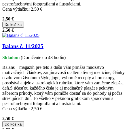
pestrofarebnými fotografiami a ilustráciami.
Cena výtlačku: 2,50 €
2,50 €
Do košíka
2,50 €
Balans č. 11/2025
Skladom
(Doručenie do 48 hodín)
Balans – magazín pre telo a dušu vám prináša množstvo
motivačných článkov, zaujímavostí o alternatívnej medicíne, články
o zdravom životnom štýle, joge, výborné recepty a horoskopy,
posolstvá anjelov, astrologickú rubriku, ktoré vám zaručene zlepšia
deň.S účasťou každého čísla je aj meditačný plagát s pekným
záberom prírody, ktorý vám pomôže dostať sa do pohody aj počas
stresujúcich dní. To všetko v peknom grafickom spracovaní s
pestrofarebnými fotografiami a ilustráciami.
Cena výtlačku: 2,50 €
2,50 €
Do košíka