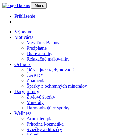
Menu
Prihlásenie
Výhodne
Motivácia
Mesačník Balans
Predplatné
Diáre a knihy
Relaxačné maľovanky
Ochrana
Očisťujúce vydymovadlá
ČAKRY
Znamenia
Šperky z ochranných minerálov
Dary prírody
Živlové šperky
Minerály
Harmonizujúce šperky
Wellness
Aromaterapia
Prírodná kozmetika
Sviečky a difuzéry
Kúpeľ