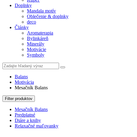
Doplnky
Mandala motív
Oblečenie & doplnky
deco
Články
Aromaterapia
Bylinkáreň
Minerály
Motivácie
Symboly
Balans
Motivácia
Mesačník Balans
Filter produktov
Mesačník Balans
Predplatné
Diáre a knihy
Relaxačné maľovanky