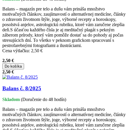
Balans – magazín pre telo a dušu vám prináša množstvo
motivačných článkov, zaujímavostí o alternatívnej medicíne, články
o zdravom životnom štýle, joge, výborné recepty a horoskopy,
posolstvá anjelov, astrologickú rubriku, ktoré vám zaručene zlepšia
deň.S účasťou každého čísla je aj meditačný plagát s pekným
záberom prírody, ktorý vám pomôže dostať sa do pohody aj počas
stresujúcich dní. To všetko v peknom grafickom spracovaní s
pestrofarebnými fotografiami a ilustráciami.
Cena výtlačku: 2,50 €
2,50 €
Do košíka
2,50 €
Balans č. 8/2025
Skladom
(Doručenie do 48 hodín)
Balans – magazín pre telo a dušu vám prináša množstvo
motivačných článkov, zaujímavostí o alternatívnej medicíne, články
o zdravom životnom štýle, joge, výborné recepty a horoskopy,
posolstvá anjelov, astrologickú rubriku, ktoré vám zaručene zlepšia