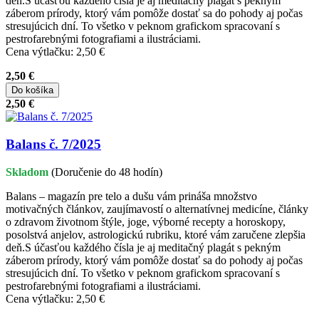
deň.S účasťou každého čísla je aj meditačný plagát s pekným
záberom prírody, ktorý vám pomôže dostať sa do pohody aj počas
stresujúcich dní. To všetko v peknom grafickom spracovaní s
pestrofarebnými fotografiami a ilustráciami.
Cena výtlačku: 2,50 €
2,50 €
Do košíka
2,50 €
Balans č. 7/2025
Skladom
(Doručenie do 48 hodín)
Balans – magazín pre telo a dušu vám prináša množstvo
motivačných článkov, zaujímavostí o alternatívnej medicíne, články
o zdravom životnom štýle, joge, výborné recepty a horoskopy,
posolstvá anjelov, astrologickú rubriku, ktoré vám zaručene zlepšia
deň.S účasťou každého čísla je aj meditačný plagát s pekným
záberom prírody, ktorý vám pomôže dostať sa do pohody aj počas
stresujúcich dní. To všetko v peknom grafickom spracovaní s
pestrofarebnými fotografiami a ilustráciami.
Cena výtlačku: 2,50 €