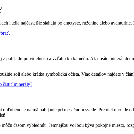
ť
ľach ľudia najčastejšie siahajú po ametyste, ruženíne alebo avanturíne.
ybrať
.
e aj z pohľadu pravidelnosti a vzťahu ku kameňu. Ak nosíte minerál denn
užitie soli alebo krátka symbolická očista. Viac detailov nájdete v člá
 čistiť minerály?
mi obľúbené je najmä nabíjanie pri mesačnom svetle. Pre niekoho ide 
deň.
že môžu časom vyblednúť. Jemnejšou voľbou býva pokojné miesto, rozpt