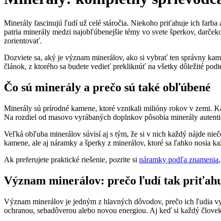
Minerály fascinujú ľudí už celé stáročia. Niekoho priťahuje ich farb
patria minerály medzi najobľúbenejšie témy vo svete šperkov, darček
zorientovať.
Dozviete sa, aký je význam minerálov, ako si vybrať ten správny kame
článok, z ktorého sa budete vedieť prekliknúť na všetky dôležité pod
Čo sú minerály a prečo sú také obľúbené
Minerály sú prírodné kamene, ktoré vznikali milióny rokov v zemi. Ka
Na rozdiel od masovo vyrábaných doplnkov pôsobia minerály autenti
Veľká obľuba minerálov súvisí aj s tým, že si v nich každý nájde nieč
kamene, ale aj náramky a šperky z minerálov, ktoré sa ľahko nosia k
Ak preferujete praktické riešenie, pozrite si
náramky podľa znamenia
Význam minerálov: prečo ľudí tak priťah
Význam minerálov je jedným z hlavných dôvodov, prečo ich ľudia vyh
ochranou, sebadôverou alebo novou energiou. Aj keď si každý človek 