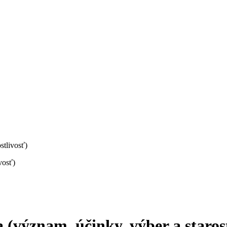
stlivosť)
(význam, účinky, výber a starost