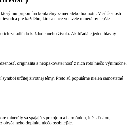
ok, ktorý mu pripomína konkrétny zámer alebo hodnotu. V súčasnosti
rievodca pre každého, kto sa chce vo svete minerálov lepšie
ako ich zaradiť do každodenného života. Ak hľadáte jeden hlavný
odzenosť, originalita a neopakovateľnosť z nich robí niečo výnimočné.
í symbol určitej životnej témy. Preto sú populárne nielen samostatné
ré minerály sa spájajú s pokojom a harmóniou, iné s láskou,
 z obyčajného doplnku niečo osobnejšie.