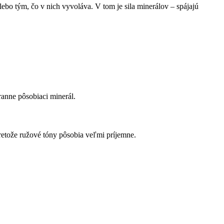
ebo tým, čo v nich vyvoláva. V tom je sila minerálov – spájajú
ranne pôsobiaci minerál.
retože ružové tóny pôsobia veľmi príjemne.