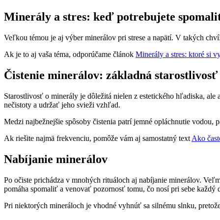
Minerály a stres: keď potrebujete spomali
Veľkou témou je aj výber minerálov pri strese a napätí. V takých chví
Ak je to aj vaša téma, odporúčame článok
Minerály a stres: ktoré si v
Čistenie minerálov: základná starostlivosť
Starostlivosť o minerály je dôležitá nielen z estetického hľadiska, al
nečistoty a udržať jeho svieži vzhľad.
Medzi najbežnejšie spôsoby čistenia patrí jemné opláchnutie vodou, po
Ak riešite najmä frekvenciu, pomôže vám aj samostatný text
Ako často
Nabíjanie minerálov
Po očiste prichádza v mnohých rituáloch aj nabíjanie minerálov. Veľ
pomáha spomaliť a venovať pozornosť tomu, čo nosí pri sebe každý 
Pri niektorých mineráloch je vhodné vyhnúť sa silnému slnku, preto