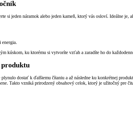
točník
rte si jeden náramok alebo jeden kameň, ktorý vás osloví. Ideálne je, ak
i energia.
ným kúskom, ku ktorému si vytvoríte vzťah a zaradíte ho do každodenn
k produktu
 plynulo dostať k ďalšiemu čítaniu a až následne ku konkrétnej produkto
mene. Takto vzniká prirodzený obsahový celok, ktorý je užitočný pre č