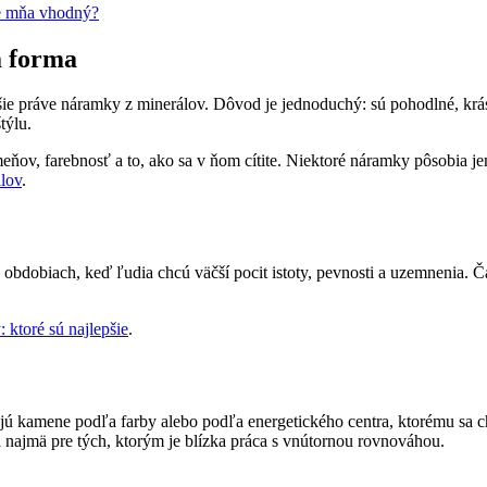
re mňa vhodný?
a forma
šie práve náramky z minerálov. Dôvod je jednoduchý: sú pohodlné, kr
týlu.
meňov, farebnosť a to, ako sa v ňom cítite. Niektoré náramky pôsobia
lov
.
obdobiach, keď ľudia chcú väčší pocit istoty, pevnosti a uzemnenia. Ča
 ktoré sú najlepšie
.
rajú kamene podľa farby alebo podľa energetického centra, ktorému sa c
 najmä pre tých, ktorým je blízka práca s vnútornou rovnováhou.