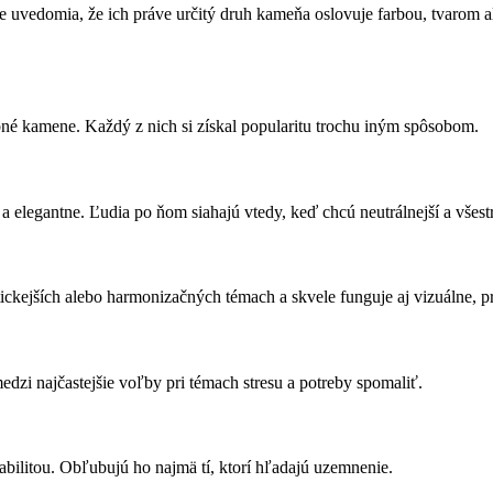
 uvedomia, že ich práve určitý druh kameňa oslovuje farbou, tvarom al
ebné kamene. Každý z nich si získal popularitu trochu iným spôsobom.
 a elegantne. Ľudia po ňom siahajú vtedy, keď chcú neutrálnejší a všest
ickejších alebo harmonizačných témach a skvele funguje aj vizuálne, p
dzi najčastejšie voľby pri témach stresu a potreby spomaliť.
tabilitou. Obľubujú ho najmä tí, ktorí hľadajú uzemnenie.