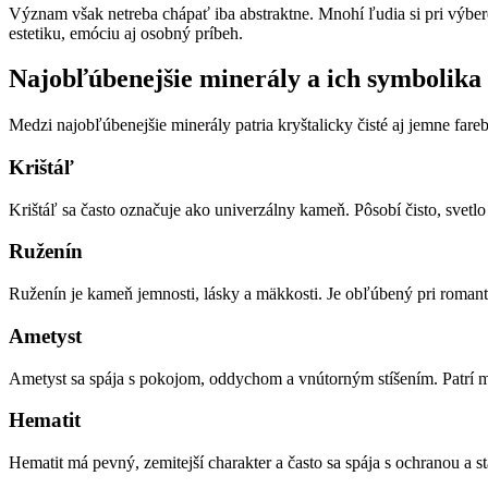
Význam však netreba chápať iba abstraktne. Mnohí ľudia si pri výbere
estetiku, emóciu aj osobný príbeh.
Najobľúbenejšie minerály a ich symbolika
Medzi najobľúbenejšie minerály patria kryštalicky čisté aj jemne far
Krištáľ
Krištáľ sa často označuje ako univerzálny kameň. Pôsobí čisto, svetlo
Ruženín
Ruženín je kameň jemnosti, lásky a mäkkosti. Je obľúbený pri romant
Ametyst
Ametyst sa spája s pokojom, oddychom a vnútorným stíšením. Patrí me
Hematit
Hematit má pevný, zemitejší charakter a často sa spája s ochranou a s