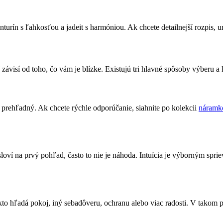
anturín s ľahkosťou a jadeit s harmóniou. Ak chcete detailnejší rozpis, u
ávisí od toho, čo vám je blízke. Existujú tri hlavné spôsoby výberu a 
prehľadný. Ak chcete rýchle odporúčanie, siahnite po kolekcii
náramk
osloví na prvý pohľad, často to nie je náhoda. Intuícia je výborným sp
kto hľadá pokoj, iný sebadôveru, ochranu alebo viac radosti. V takom 