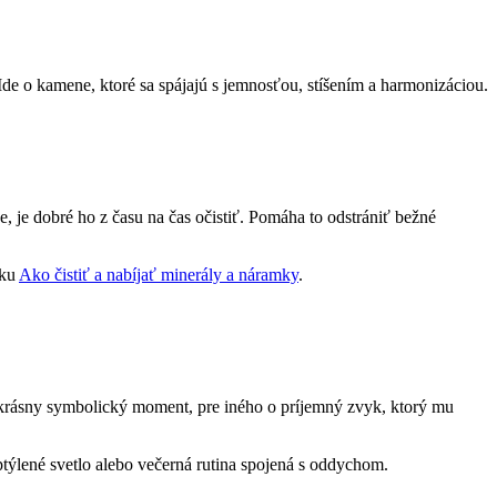
 Ide o kamene, ktoré sa spájajú s jemnosťou, stíšením a harmonizáciou.
e, je dobré ho z času na čas očistiť. Pomáha to odstrániť bežné
nku
Ako čistiť a nabíjať minerály a náramky
.
o krásny symbolický moment, pre iného o príjemný zvyk, ktorý mu
ýlené svetlo alebo večerná rutina spojená s oddychom.