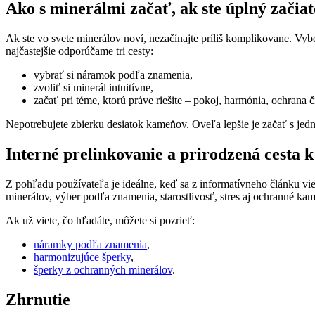
Ako s minerálmi začať, ak ste úplný začia
Ak ste vo svete minerálov noví, nezačínajte príliš komplikovane. Vybe
najčastejšie odporúčame tri cesty:
vybrať si náramok podľa znamenia,
zvoliť si minerál intuitívne,
začať pri téme, ktorú práve riešite – pokoj, harmónia, ochrana č
Nepotrebujete zbierku desiatok kameňov. Oveľa lepšie je začať s jed
Interné prelinkovanie a prirodzená cesta 
Z pohľadu používateľa je ideálne, keď sa z informatívneho článku vie
minerálov, výber podľa znamenia, starostlivosť, stres aj ochranné ka
Ak už viete, čo hľadáte, môžete si pozrieť:
náramky podľa znamenia
,
harmonizujúce šperky
,
šperky z ochranných minerálov
.
Zhrnutie