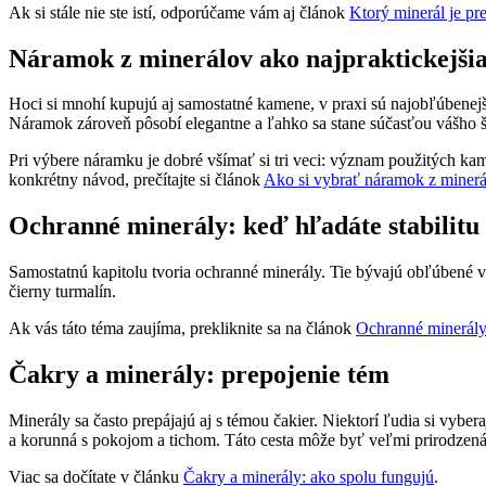
Ak si stále nie ste istí, odporúčame vám aj článok
Ktorý minerál je p
Náramok z minerálov ako najpraktickejši
Hoci si mnohí kupujú aj samostatné kamene, v praxi sú najobľúbenej
Náramok zároveň pôsobí elegantne a ľahko sa stane súčasťou vášho š
Pri výbere náramku je dobré všímať si tri veci: význam použitých ka
konkrétny návod, prečítajte si článok
Ako si vybrať náramok z minerá
Ochranné minerály: keď hľadáte stabilitu
Samostatnú kapitolu tvoria ochranné minerály. Tie bývajú obľúbené v 
čierny turmalín.
Ak vás táto téma zaujíma, prekliknite sa na článok
Ochranné minerály:
Čakry a minerály: prepojenie tém
Minerály sa často prepájajú aj s témou čakier. Niektorí ľudia si vybe
a korunná s pokojom a tichom. Táto cesta môže byť veľmi prirodzená
Viac sa dočítate v článku
Čakry a minerály: ako spolu fungujú
.