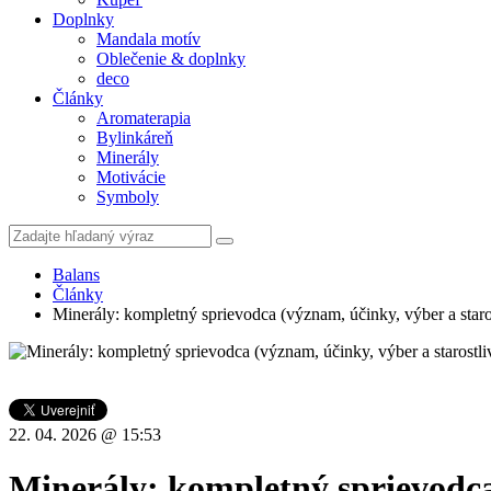
Doplnky
Mandala motív
Oblečenie & doplnky
deco
Články
Aromaterapia
Bylinkáreň
Minerály
Motivácie
Symboly
Balans
Články
Minerály: kompletný sprievodca (význam, účinky, výber a staro
22. 04. 2026 @ 15:53
Minerály: kompletný sprievodca 