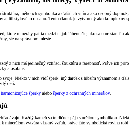
a a štruktúra, iného ich symbolika a ďalší ich vníma ako osobný dopln
ov aj lifestylového obsahu. Tento článok je vytvorený ako komplexný sp
ň, ktoré minerály patria medzi najobľúbenejšie, ako sa o ne starať a 
témy, ste na správnom mieste.
ždý z nich má jedinečný vzhľad, štruktúru a farebnosť. Práve ich prir
cky a osobne.
o svoje. Niekto v nich vidí šperk, iný darček s hlbším významom a ďalš
aždý deň.
,
harmonizujúce šperky
alebo
šperky z ochranných minerálov
.
ujú
ľadávajú. Každý kameň sa tradične spája s určitou symbolikou. Niekto
k minerálom vytvára vlastný vzťah, práve táto symbolická rovina robí