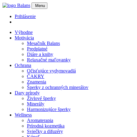
Menu
Prihlásenie
Výhodne
Motivácia
Mesačník Balans
Predplatné
Diáre a knihy
Relaxačné maľovanky
Ochrana
Očisťujúce vydymovadlá
ČAKRY
Znamenia
Šperky z ochranných minerálov
Dary prírody
Živlové šperky
Minerály
Harmonizujúce šperky
Wellness
Aromaterapia
Prírodná kozmetika
Sviečky a difuzéry
Kúpeľ