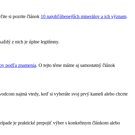
rčite si pozrite článok
10 najobľúbenejších minerálov a ich význam
.
každý z nich je úplne legitímny.
ov podľa znamenia
. O tejto téme máme aj samostatný článok
rievodcom najmä vtedy, keď si vyberáte svoj prvý kameň alebo chcete
prípade je praktické prepojiť výber s konkrétnym článkom alebo