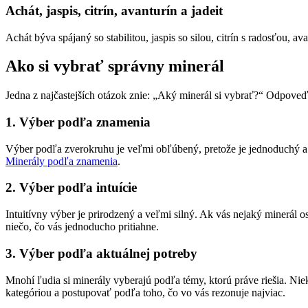
Achát, jaspis, citrín, avanturín a jadeit
Achát býva spájaný so stabilitou, jaspis so silou, citrín s radosťou, av
Ako si vybrať správny minerál
Jedna z najčastejších otázok znie: „Aký minerál si vybrať?“ Odpoveď z
1. Výber podľa znamenia
Výber podľa zverokruhu je veľmi obľúbený, pretože je jednoduchý a 
Minerály podľa znamenia
.
2. Výber podľa intuície
Intuitívny výber je prirodzený a veľmi silný. Ak vás nejaký minerál 
niečo, čo vás jednoducho pritiahne.
3. Výber podľa aktuálnej potreby
Mnohí ľudia si minerály vyberajú podľa témy, ktorú práve riešia. Nie
kategóriou a postupovať podľa toho, čo vo vás rezonuje najviac.