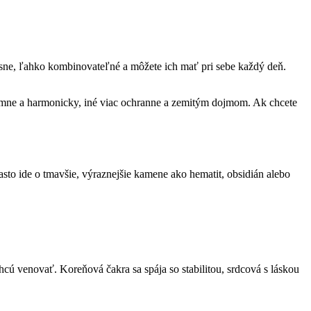
ásne, ľahko kombinovateľné a môžete ich mať pri sebe každý deň.
 jemne a harmonicky, iné viac ochranne a zemitým dojmom. Ak chcete
sto ide o tmavšie, výraznejšie kamene ako hematit, obsidián alebo
hcú venovať. Koreňová čakra sa spája so stabilitou, srdcová s láskou